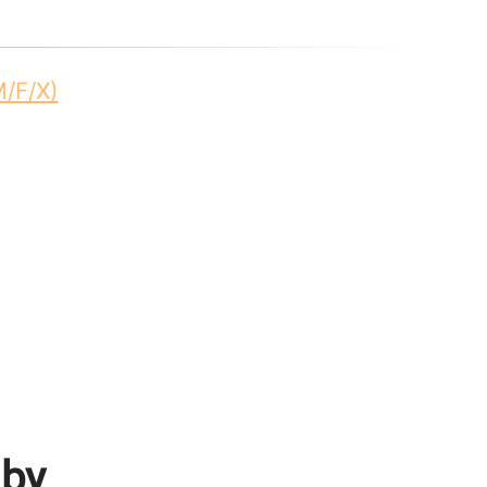
M/F/X)
 by