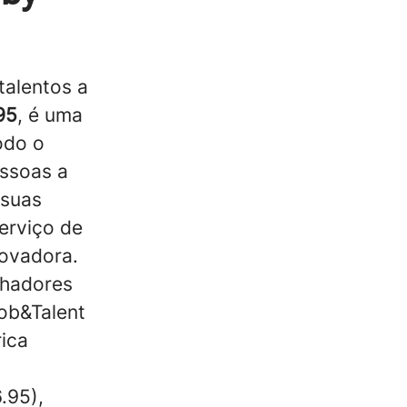
talentos a
95
, é uma
odo o
essoas a
 suas
erviço de
inovadora.
lhadores
ob&Talent
ica
.95),