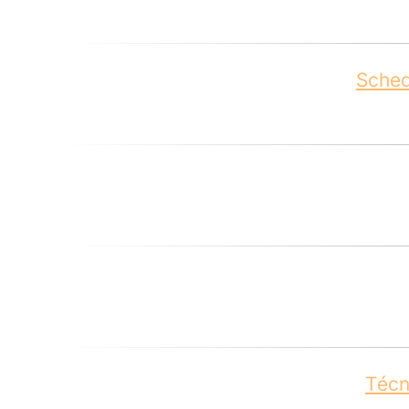
Sche
Técn