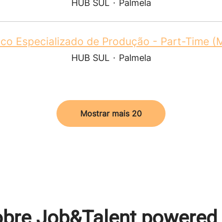
HUB SUL
·
Palmela
co Especializado de Produção - Part-Time (
HUB SUL
·
Palmela
Mostrar mais 20
bre Job&Talent powered