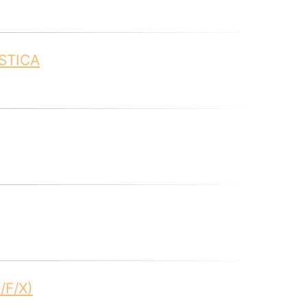
STICA
/F/X)