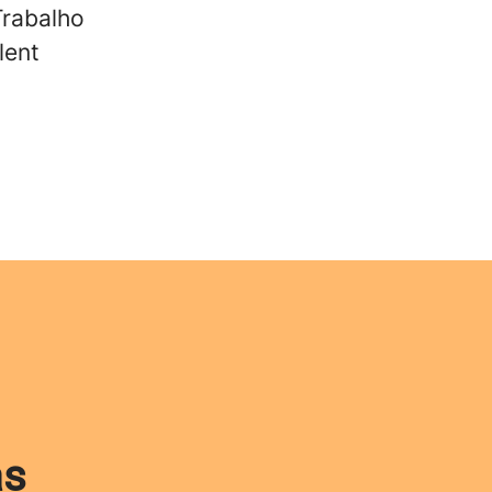
Trabalho
lent
as