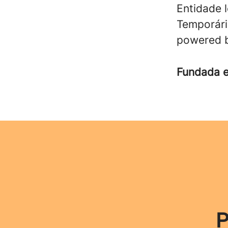
Entidade 
Temporári
powered b
Fundada
P