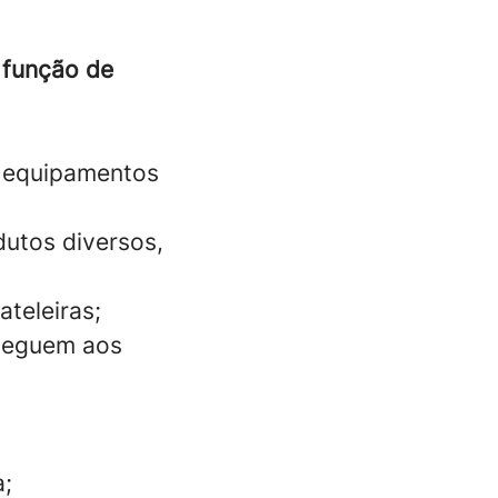
 função de
a equipamentos
utos diversos,
teleiras;
cheguem aos
a;