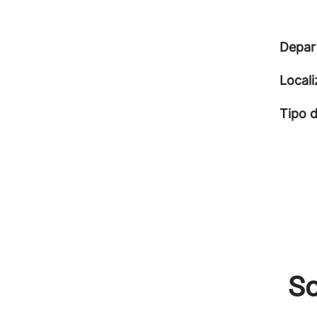
Depar
Local
Tipo 
So