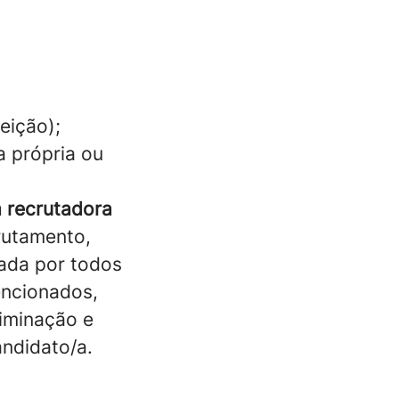
eição);
a própria ou
 recrutadora
rutamento,
rada por todos
encionados,
iminação e
ndidato/a.