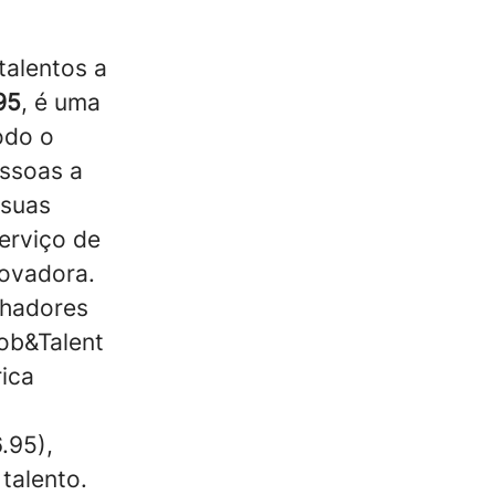
talentos a
95
, é uma
odo o
essoas a
 suas
erviço de
inovadora.
lhadores
ob&Talent
ica
.95),
talento.