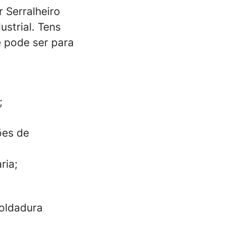
 Serralheiro
ustrial. Tens
 pode ser para
;
ões de
ria;
Soldadura