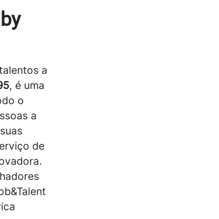
 by
talentos a
95
, é uma
odo o
essoas a
 suas
erviço de
inovadora.
lhadores
ob&Talent
ica