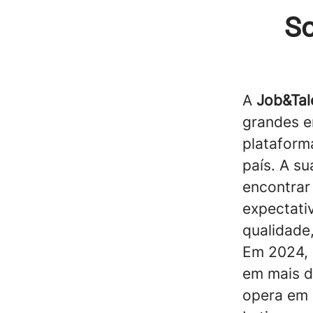
So
A
Job&Tal
grandes 
plataform
país. A s
encontrar
expectati
qualidade,
Em 2024, 
em mais d
opera em 