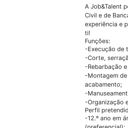
A Job&Talent p
Civil e de Banc
experiência e 
ti!
Funções:
-Execução de tr
-Corte, serraçã
-Rebarbação e
-Montagem de e
acabamento;
-Manuseamento 
-Organização e
Perfil pretendi
-12.º ano em ár
(preferencial);