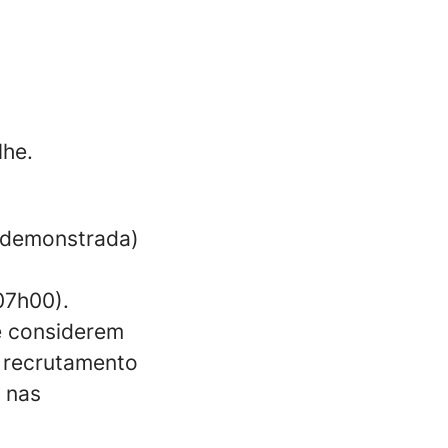
lhe.
a demonstrada)
07h00).
e considerem
 recrutamento
 nas