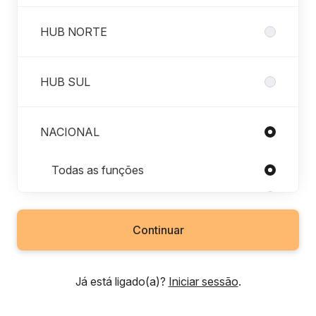
HUB NORTE
HUB SUL
NACIONAL
Funções em NACIONAL
Todas as funções
Administrativo e Secretariado
Aeroportuário e Aeroespacial
Continuar
Agricultura
Banca e Seguros
Já está ligado(a)?
Iniciar sessão
.
Biotecnologia e Farmacêutica