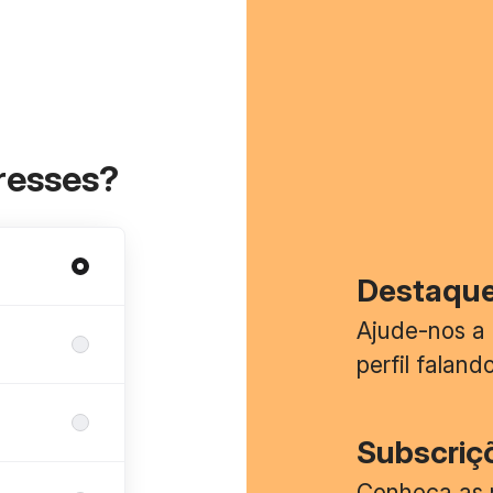
eresses?
Destaque
Ajude-nos a 
perfil falan
Subscriç
Conheça as 