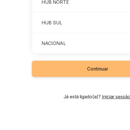
HUB NORTE
HUB SUL
NACIONAL
Continuar
Já está ligado(a)?
Iniciar sessã