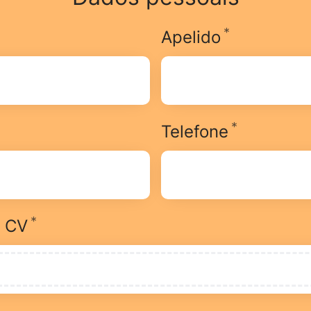
*
brigatório
Obrigatóri
Apelido
*
brigatório
Obrigatór
Telefone
*
Obrigatório
r CV