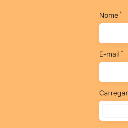
*
O
Nome
*
O
E-mail
Carrega