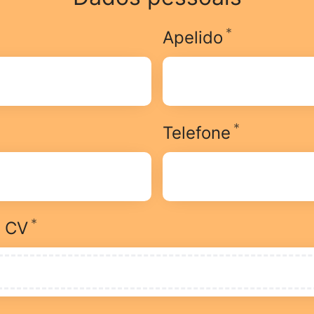
*
brigatório
Obrigatóri
Apelido
*
brigatório
Obrigatór
Telefone
*
Obrigatório
r CV