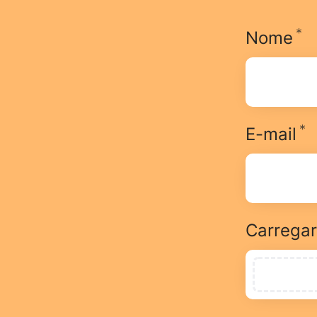
*
O
Nome
*
O
E-mail
Carrega