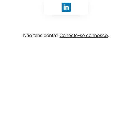
Iniciar sessão com LinkedIn
Não tens conta?
Conecte-se connosco
.